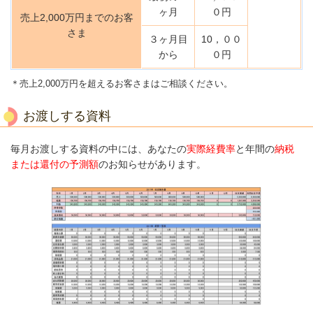
ヶ月
０円
売上2,000万円までのお客
さま
３ヶ月目
10，００
から
０円
＊売上2,000万円を超えるお客さまはご相談ください。
お渡しする資料
毎月お渡しする資料の中には、あなたの
実際経費率
と年間の
納税
または
還付の予測額
のお知らせがあります。