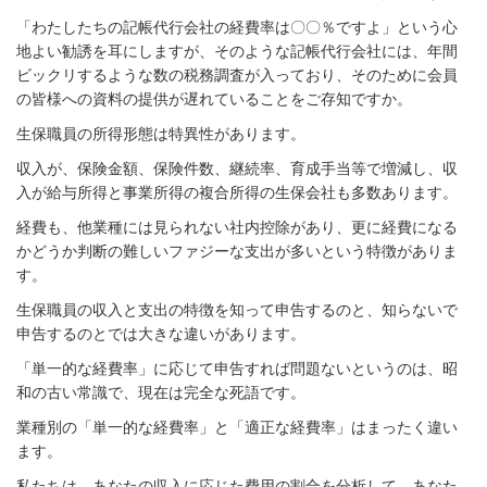
「わたしたちの記帳代行会社の経費率は〇〇％ですよ」という心
地よい勧誘を耳にしますが、そのような記帳代行会社には、年間
ビックリするような数の税務調査が入っており、そのために会員
の皆様への資料の提供が遅れていることをご存知ですか。
生保職員の所得形態は特異性があります。
収入が、保険金額、保険件数、継続率、育成手当等で増減し、収
入が給与所得と事業所得の複合所得の生保会社も多数あります。
経費も、他業種には見られない社内控除があり、更に経費になる
かどうか判断の難しいファジーな支出が多いという特徴がありま
す。
生保職員の収入と支出の特徴を知って申告するのと、知らないで
申告するのとでは大きな違いがあります。
「単一的な経費率」に応じて申告すれば問題ないというのは、昭
和の古い常識で、現在は完全な死語です。
業種別の「単一的な経費率」と「適正な経費率」はまったく違い
ます。
私たちは、あなたの収入に応じた費用の割合を分析して、あなた