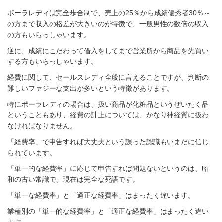
ポーラレディは完全歩合制で、売上の25％から成績優秀者30％～
の方まで収入の格差が大きいのが特徴で、一般男性の数倍の収入
の方もいらっしゃいます。
逆に、成績にこだわって借入をしてまで営業所から商品を先買い
する方もいらっしゃいます。
経費に関して、セールスレディ全般に言えることですが、判断の
難しいファジーな支出が多いという特徴があります。
特にポーラレディの場合は、扱い商品が化粧品というぜいたく品
ということもあり、経費の計上については、かなり神経質に扱わ
なければなりません。
「経費率」で申告すれば大丈夫という誤った認識もいまだに信じ
られています。
「単一的な経費率」に応じて申告すれば問題ないというのは、昭
和の古い常識で、現在は完全な死語です。
「単一な経費率」と「適正な経費率」はまったく違います。
業種別の「単一的な経費率」と「適正な経費率」はまったく違い