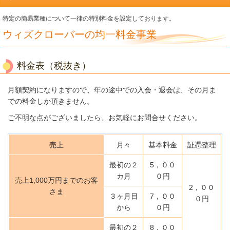
特定の簡易業種について一律の特別料金を設定しております。
ウィズクローバーの均一料金事業
料金表
（税抜き）
月額契約になりますので、年の途中での入会・退会は、その月ま
での料金しか頂きません。
ご不明な点がございましたら、お気軽にお問合せください。
売上
月々
基本料金
証憑整理
最初の２
5，００
カ月
０円
売上1,000万円までのお客
2，００
さま
３ヶ月目
7，００
０円
から
０円
最初の２
8，００