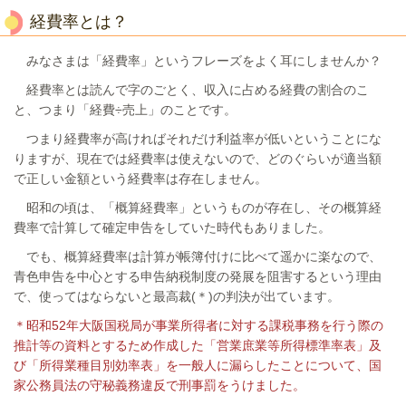
経費率とは？
みなさまは「経費率」というフレーズをよく耳にしませんか？
経費率とは読んで字のごとく、収入に占める経費の割合のこ
と、つまり「経費÷売上」のことです。
つまり経費率が高ければそれだけ利益率が低いということにな
りますが、現在では経費率は使えないので、どのぐらいが適当額
で正しい金額という経費率は存在しません。
昭和の頃は、「概算経費率」というものが存在し、その概算経
費率で計算して確定申告をしていた時代もありました。
でも、概算経費率は計算が帳簿付けに比べて遥かに楽なので、
青色申告を中心とする申告納税制度の発展を阻害するという理由
で、使ってはならないと最高裁(＊)の判決が出ています。
＊昭和52年大阪国税局が事業所得者に対する課税事務を行う際の
推計等の資料とするため作成した「営業庶業等所得標準率表」及
び「所得業種目別効率表」を一般人に漏らしたことについて、国
家公務員法の守秘義務違反で刑事罰をうけました。