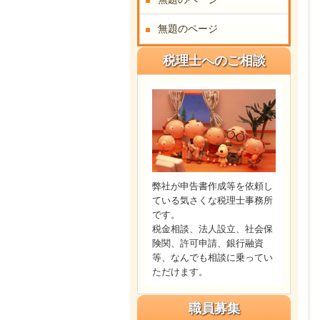
無題のページ
税理士へのご相談
弊社が申告書作成等を依頼し
ている気さくな税理士事務所
です。
税金相談、法人設立、社会保
険関、許可申請、銀行融資
等、なんでも相談に乗ってい
ただけます。
職員募集