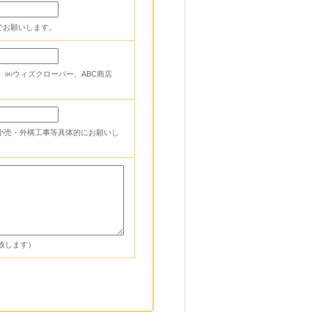
半角でお願いします。
、㈱ウィズクローバー、ABC商店
・小売・外構工事等具体的にお願いし
致します）