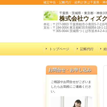
確定申告・記帳代行・給料計算は千葉県・神
千葉県・茨城県・東京都・神奈川
株式会社
ウィズ
本社：〒277-0803 千葉県柏市小青田5-7-116
支社：〒194-0004 東京都町田市鶴間4-18-1-1
〒305-0044 茨城県つくば市並木4-2-4-1
トップページ
記帳代行
給
お問合せ・お申し込み
ご相談やお問合せがございま
したらお気軽にご連絡くださ
い。