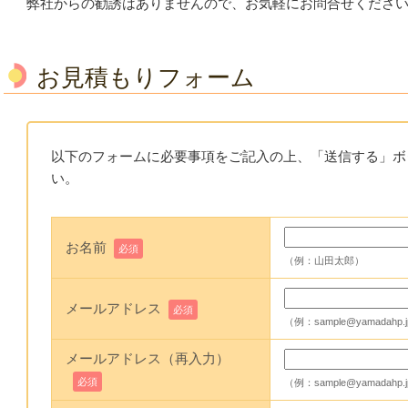
弊社からの勧誘はありませんので、お気軽にお問合せくださ
お見積もりフォーム
以下のフォームに必要事項をご記入の上、「送信する」ボ
い。
お名前
必須
（例：山田太郎）
メールアドレス
必須
（例：sample@yamadahp.
メールアドレス（再入力）
必須
（例：sample@yamadahp.