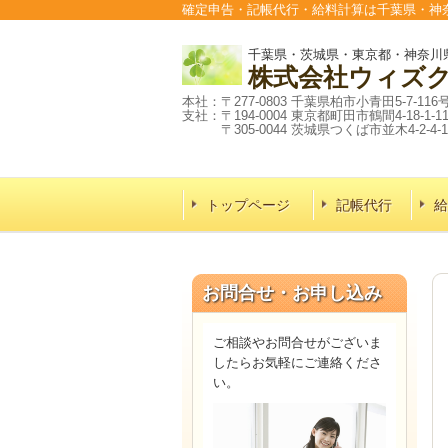
確定申告・記帳代行・給料計算は千葉県・神
千葉県・茨城県・東京都・神奈川
株式会社
ウィズ
本社：〒277-0803 千葉県柏市小青田5-7-116
支社：〒194-0004 東京都町田市鶴間4-18-1-1
〒305-0044 茨城県つくば市並木4-2-4-1
トップページ
記帳代行
給
お問合せ・お申し込み
ご相談やお問合せがございま
したらお気軽にご連絡くださ
い。