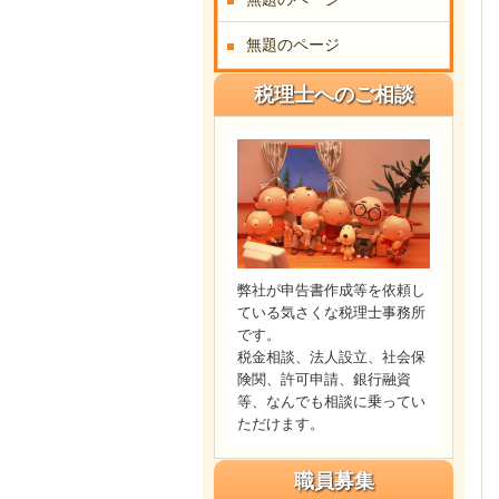
無題のページ
税理士へのご相談
弊社が申告書作成等を依頼し
ている気さくな税理士事務所
です。
税金相談、法人設立、社会保
険関、許可申請、銀行融資
等、なんでも相談に乗ってい
ただけます。
職員募集