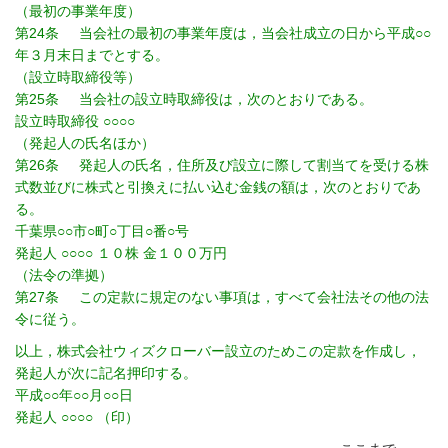
（最初の事業年度）
第24条 当会社の最初の事業年度は，当会社成立の日から平成○○
年３月末日までとする。
（設立時取締役等）
第25条 当会社の設立時取締役は，次のとおりである。
設立時取締役 ○○○○
（発起人の氏名ほか）
第26条 発起人の氏名，住所及び設立に際して割当てを受ける株
式数並びに株式と引換えに払い込む金銭の額は，次のとおりであ
る。
千葉県○○市○町○丁目○番○号
発起人 ○○○○ １０株 金１００万円
（法令の準拠）
第27条 この定款に規定のない事項は，すべて会社法その他の法
令に従う。
以上，株式会社ウィズクローバー設立のためこの定款を作成し，
発起人が次に記名押印する。
平成○○年○○月○○日
発起人 ○○○○ （印）