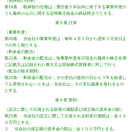
（取締役の任期）
第19条 取締役の任期は，選任後５年以内に終了する事業年度の
うち最終のものに関する定時株主総会の終結時までとする。
第５章 計算
（事業年度）
第20条 当会社の事業年度は，毎年４月１日から翌年３月末日ま
での年１期とする。
（剰余金の配当）
第21条 剰余金の配当は，毎事業年度末日現在の最終の株主名簿
に記載又は記録された株主又は登録株式質権者に対して行う。
（配当の除斥期間）
第22条 剰余金の配当が，その支払の提供の日から３年を経過し
ても受領されないときは，当会社は，その支払義務を免れるもの
とする。
第６章 附則
（設立に際して出資される財産の価額及び成立後の資本金の額）
第23条 当会社の設立に際して出資される財産の価額は，金１０
０万円とする。
２ 当会社の成立後の資本金の額は，金１００万円とする。