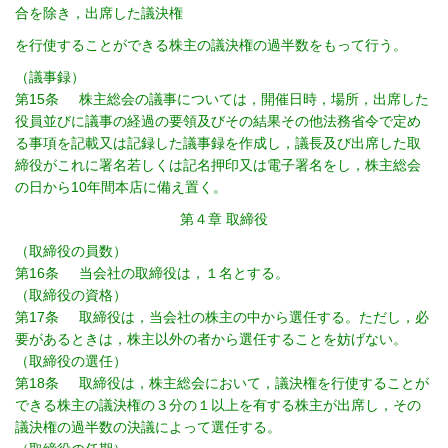
合を除き，出席した議決権
を行使することができる株主の議決権の過半数をもって行う。
（議事録）
第15条 株主総会の議事については，開催日時，場所，出席した
役員並びに議事の経過の要領及びその結果その他法務省令で定め
る事項を記載又は記録した議事録を作成し，議長及び出席した取
締役がこれに署名若しくは記名押印又は電子署名をし，株主総会
の日から10年間本店に備え置く。
第４章 取締役
（取締役の員数）
第16条 当会社の取締役は，１名とする。
（取締役の資格）
第17条 取締役は，当会社の株主の中から選任する。ただし，必
要があるときは，株主以外の者から選任することを妨げない。
（取締役の選任）
第18条 取締役は，株主総会において，議決権を行使することが
できる株主の議決権の３分の１以上を有する株主が出席し，その
議決権の過半数の決議によって選任する。