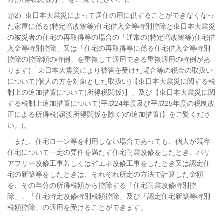
㊟2）東日本大震災によって居住の用に供することができなくなっ
た家屋に係る(特定増改築等)住宅借入金等特別控除と東日本大震災
の被災者の住宅の再取得等の場合の「通常の(特定増改築等)住宅借
入金等特別控除」又は「住宅の再取得等に係る住宅借入金等特別
控除の控除額の特例」を重複して適用できる重複適用の特例があ
ります(「東日本大震災により被害を受けた場合等の税金の取扱い
について(個人の方を対象とした取扱い)【東日本大震災に関する税
制上の追加措置について(所得税関係)】」及び【東日本大震災に関
する税制上追加措置について(平成24年度及び平成25年度の税制改
正による所得税(譲渡所得関係を除く)の追加措置)】をご覧くださ
い。)。
また、住宅ローン等を利用しない場合であっても、個人が既存
住宅について一定の要件を満たす住宅耐震改修をしたとき、バリ
アフリー改修工事若しくは省エネ改修工事をしたとき又は認定住
宅の新築等をしたときは、それぞれ所定の方法で計算した金額
を、その年分の所得税額から控除する「住宅耐震改修特別控
除」、「住宅特定改修特別税額控除」及び「認定住宅新築等特別
税額控除」の適用を受けることができます。