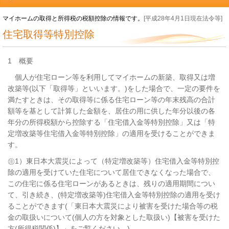
マイホームの取得と所得税の税額控除の情報です。
[平成28年4月1日現在法令等]
住宅取得等特別控除
1 概要
個人が住宅ローン等を利用してマイホームの新築、取得又は増
改築等(以下「取得等」といいます。)をした場合で、一定の要件を
満たすときは、その取得等に係る住宅ローン等の年末残高の合計
額等を基として計算した金額を、居住の用に供した年分以後の各
年分の所得税額から控除する「住宅借入金等特別控除」又は「特
定増改築等住宅借入金等特別控除」の適用を受けることができま
す。
㊟1）東日本大震災によって（特定増改築等）住宅借入金等特別控
除の適用を受けていた住宅について居住できなくなった場合で、
この住宅に係る住宅ローンがあるときは、残りの適用期間につい
て、引き続き、(特定増改築等)住宅借入金等特別控除の適用を受け
ることができます(「東日本大震災により被害を受けた場合等の税
金の取扱いについて(個人の方を対象とした取扱い)【被害を受けた
方(所得税関係)】」をご覧ください。)。